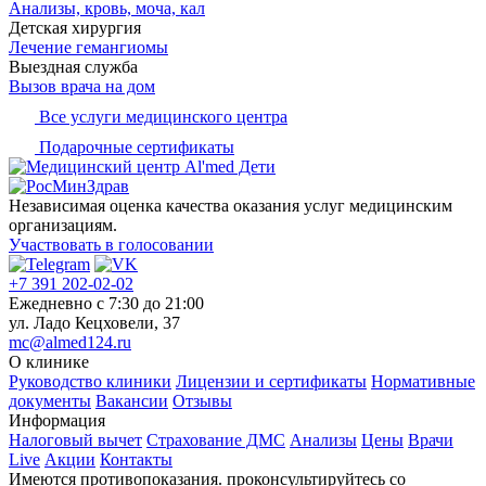
Анализы, кровь, моча, кал
Детская хирургия
Лечение гемангиомы
Выездная служба
Вызов врача на дом
Все услуги медицинского центра
Подарочные сертификаты
Независимая оценка качества оказания услуг медицинским
организациям.
Участвовать в голосовании
+7 391 202-02-02
Ежедневно c 7:30 до 21:00
ул. Ладо Кецховели, 37
mc@almed124.ru
О клинике
Руководство клиники
Лицензии и сертификаты
Нормативные
документы
Вакансии
Отзывы
Информация
Налоговый вычет
Страхование ДМС
Анализы
Цены
Врачи
Live
Акции
Контакты
Имеются противопоказания. проконсультируйтесь со