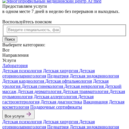
Предоставляем услуги
в одном месте 7 дней в неделю без перерывов и выходных.
Воспользуйтесь поиском
Поиск
Выберите категорию:
Все
Направления
Услуги
Лаборатория
Детская психология
Детская хирургия
Детская
оториноларингология
Педиатрия
Детская эндокринология
Детская кардиология
Детская офтальмология
Детская
урология
Детская гинекология
Детская неврология
Детский
массаж
Детская дерматология
Детская травматология
Детская
пульмонология
Детская аллергология
Детская
гастроэнтерология
Детская диагностика
Вакцинация
Детская
косметология
Подарочные сертификаты
Все услуги
Детская психология
Детская хирургия
Детская
оториноларингология
Педиатрия
Детская эндокринология