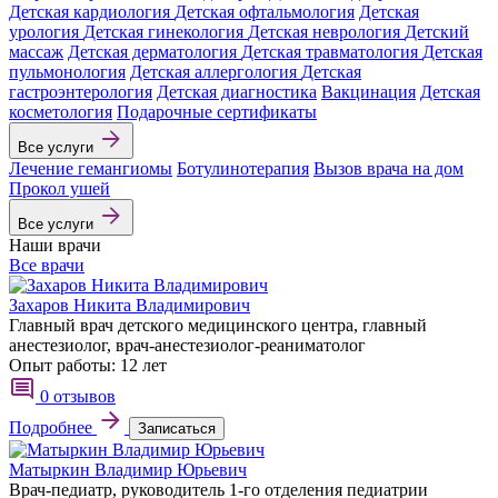
Детская кардиология
Детская офтальмология
Детская
урология
Детская гинекология
Детская неврология
Детский
массаж
Детская дерматология
Детская травматология
Детская
пульмонология
Детская аллергология
Детская
гастроэнтерология
Детская диагностика
Вакцинация
Детская
косметология
Подарочные сертификаты
Все услуги
Лечение гемангиомы
Ботулинотерапия
Вызов врача на дом
Прокол ушей
Все услуги
Наши врачи
Все врачи
Захаров Никита Владимирович
Главный врач детского медицинского центра, главный
анестезиолог, врач-анестезиолог-реаниматолог
Опыт работы:
12 лет
0 отзывов
Подробнее
Записаться
Матыркин Владимир Юрьевич
Врач-педиатр, руководитель 1-го отделения педиатрии