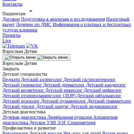
Контакты
Пациентам
Договор
Подготовка к анализам и исследованием
Налоговый
вычет
Лечение по ДМС
Информация о платных и бесплатных
услугах клиники
Проекты
Live
Взрослым
Детям
Взрослым
Детям
Закрыть
Детские специалисты
Педиатр
Детский аллерголог
Детский гастроэнтеролог
Детский гинеколог
Детский дерматолог
Детский кардиолог
Детский косметолог
Детский невролог
Детский нефролог
Детский оториноларинголог (ЛОР)
Детский офтальмолог
Детский психолог
Детский пульмонолог
Детский травматолог
Детский уролог
Детский хирург
Детский эндокринолог
Детская диагностика
Лучевая диагностика
Люмбальная пункция
Аппаратная
диагностика
Детское УЗИ
ЭЭГ
Спирометрия
Профилактика и развитие
Вакцинация
Детский массаж
Чек-апы для детей
Вызов врача