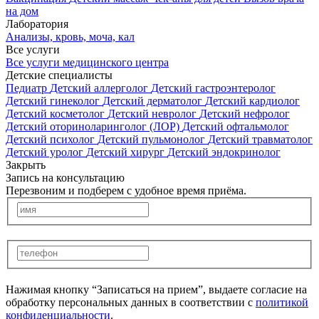
на дом
Лаборатория
Анализы, кровь, моча, кал
Все услуги
Все услуги медицинского центра
Детские специалисты
Педиатр
Детский аллерголог
Детский гастроэнтеролог
Детский гинеколог
Детский дерматолог
Детский кардиолог
Детский косметолог
Детский невролог
Детский нефролог
Детский оториноларинголог (ЛОР)
Детский офтальмолог
Детский психолог
Детский пульмонолог
Детский травматолог
Детский уролог
Детский хирург
Детский эндокринолог
Закрыть
Запись на консультацию
Перезвоним и подберем с удобное время приёма.
Нажимая кнопку “Записаться на прием”, выдаете согласие на
обработку персональных данных в соответствии с
политикой
конфиденциальности
.