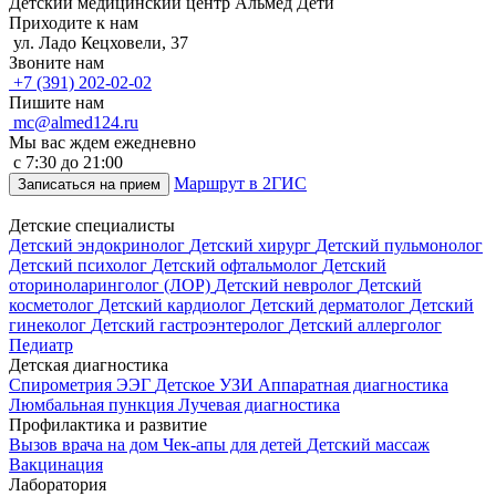
Детский медицинский центр Альмед Дети
Приходите к нам
ул. Ладо Кецховели, 37
Звоните нам
+7 (391) 202-02-02
Пишите нам
mc@almed124.ru
Мы вас ждем ежедневно
c 7:30 до 21:00
Маршрут в 2ГИС
Записаться на прием
Детские специалисты
Детский эндокринолог
Детский хирург
Детский пульмонолог
Детский психолог
Детский офтальмолог
Детский
оториноларинголог (ЛОР)
Детский невролог
Детский
косметолог
Детский кардиолог
Детский дерматолог
Детский
гинеколог
Детский гастроэнтеролог
Детский аллерголог
Педиатр
Детская диагностика
Спирометрия
ЭЭГ
Детское УЗИ
Аппаратная диагностика
Люмбальная пункция
Лучевая диагностика
Профилактика и развитие
Вызов врача на дом
Чек-апы для детей
Детский массаж
Вакцинация
Лаборатория