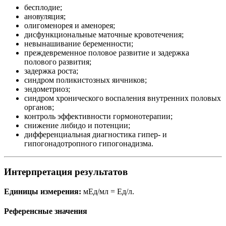
бесплодие;
ановуляция;
олигоменорея и аменорея;
дисфункциональные маточные кровотечения;
невынашивание беременности;
преждевременное половое развитие и задержка
полового развития;
задержка роста;
синдром поликистозных яичников;
эндометриоз;
синдром хронического воспаления внутренних половых
органов;
контроль эффективности гормонотерапии;
снижение либидо и потенции;
дифференциальная диагностика гипер- и
гипогонадотропного гипогонадизма.
Интерпретация результатов
Единицы измерения:
мЕд/мл = Ед/л.
Референсные значения