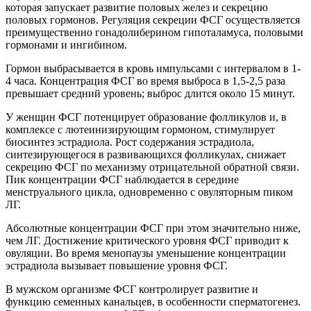
которая запускает развитие половых желез и секрецию
половых гормонов. Регуляция секреции ФСГ осуществляется
преимущественно гонадолиберином гипоталамуса, половыми
гормонами и ингибином.
Гормон выбрасывается в кровь импульсами с интервалом в 1-
4 часа. Концентрация ФСГ во время выброса в 1,5-2,5 раза
превышает средний уровень; выброс длится около 15 минут.
У женщин ФСГ потенцирует образование фолликулов и, в
комплексе с лютеинизирующим гормоном, стимулирует
биосинтез эстрадиола. Рост содержания эстрадиола,
синтезирующегося в развивающихся фолликулах, снижает
секрецию ФСГ по механизму отрицательной обратной связи.
Пик концентрации ФСГ наблюдается в середине
менструального цикла, одновременно с овуляторным пиком
ЛГ.
Абсолютные концентрации ФСГ при этом значительно ниже,
чем ЛГ. Достижение критического уровня ФСГ приводит к
овуляции. Во время менопаузы уменьшение концентрации
эстрадиола вызывает повышение уровня ФСГ.
В мужском организме ФСГ контролирует развитие и
функцию семенных канальцев, в особенности сперматогенез.