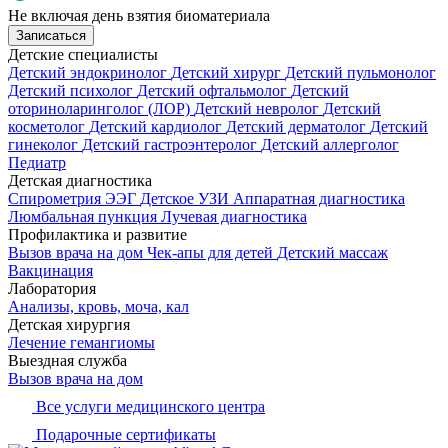
Не включая день взятия биоматериала
Записаться
Детские специалисты
Детский эндокринолог
Детский хирург
Детский пульмонолог
Детский психолог
Детский офтальмолог
Детский
оториноларинголог (ЛОР)
Детский невролог
Детский
косметолог
Детский кардиолог
Детский дерматолог
Детский
гинеколог
Детский гастроэнтеролог
Детский аллерголог
Педиатр
Детская диагностика
Спирометрия
ЭЭГ
Детское УЗИ
Аппаратная диагностика
Люмбальная пункция
Лучевая диагностика
Профилактика и развитие
Вызов врача на дом
Чек-апы для детей
Детский массаж
Вакцинация
Лаборатория
Анализы, кровь, моча, кал
Детская хирургия
Лечение гемангиомы
Выездная служба
Вызов врача на дом
Все услуги медицинского центра
Подарочные сертификаты