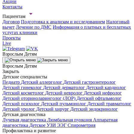
Акции
Контакты
Пациентам
Договор
Подготовка к анализам и исследованием
Налоговый
вычет
Лечение по ДМС
Информация о платных и бесплатных
услугах клиники
Проекты
Live
Взрослым
Детям
Взрослым
Детям
Закрыть
Детские специалисты
Педиатр
Детский аллерголог
Детский гастроэнтеролог
Детский гинеколог
Детский дерматолог
Детский кардиолог
Детский косметолог
Детский невролог
Детский нефролог
Детский оториноларинголог (ЛОР)
Детский офтальмолог
Детский психолог
Детский пульмонолог
Детский травматолог
Детский уролог
Детский хирург
Детский эндокринолог
Детская диагностика
Лучевая диагностика
Люмбальная пункция
Аппаратная
диагностика
Детское УЗИ
ЭЭГ
Спирометрия
Профилактика и развитие