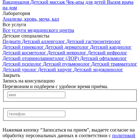
Вакцинация
Детский массаж
Чек-апы для детей
Вызов врача
на дом
Лаборатория
Анализы, кровь, моча, кал
Все услуги
Все услуги медицинского центра
Детские специалисты
Педиатр
Детский аллерголог
Детский гастроэнтеролог
Детский гинеколог
Детский дерматолог
Детский кардиолог
Детский косметолог
Детский невролог
Детский нефролог
Детский оториноларинголог (ЛОР)
Детский офтальмолог
Детский психолог
Детский пульмонолог
Детский травматолог
Детский уролог
Детский хирург
Детский эндокринолог
Закрыть
Запись на консультацию
Перезвоним и подберем с удобное время приёма.
Нажимая кнопку “Записаться на прием”, выдаете согласие на
обработку персональных данных в соответствии с
политикой