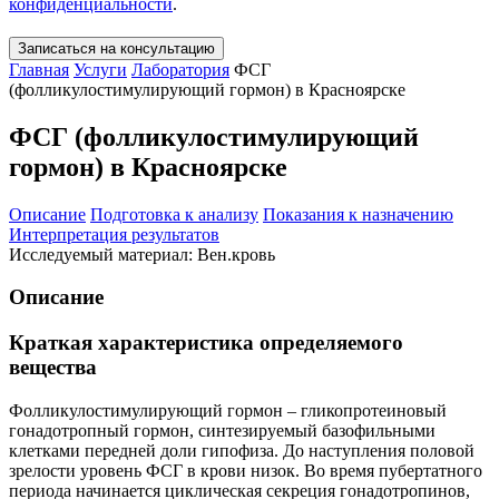
конфиденциальности
.
Записаться на консультацию
Главная
Услуги
Лаборатория
ФСГ
(фолликулостимулирующий гормон) в Красноярске
ФСГ (фолликулостимулирующий
гормон) в Красноярске
Описание
Подготовка к анализу
Показания к назначению
Интерпретация результатов
Исследуемый материал: Вен.кровь
Описание
Краткая характеристика определяемого
вещества
Фолликулостимулирующий гормон – гликопротеиновый
гонадотропный гормон, синтезируемый базофильными
клетками передней доли гипофиза. До наступления половой
зрелости уровень ФСГ в крови низок. Во время пубертатного
периода начинается циклическая секреция гонадотропинов,