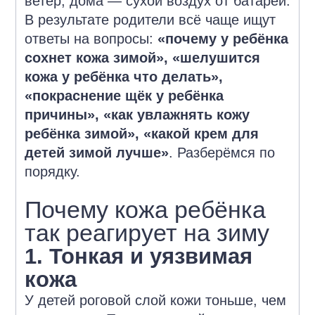
ветер, дома — сухой воздух от батарей.
политикой конфиденциальности
.
В результате родители всё чаще ищут
Отправить
ответы на вопросы:
«почему у ребёнка
сохнет кожа зимой», «шелушится
кожа у ребёнка что делать»,
«покраснение щёк у ребёнка
причины», «как увлажнять кожу
ребёнка зимой», «какой крем для
детей зимой лучше»
. Разберёмся по
порядку.
Почему кожа ребёнка
так реагирует на зиму
1. Тонкая и уязвимая
кожа
У детей роговой слой кожи тоньше, чем