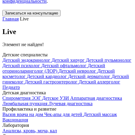
конфиденциальности
.
Записаться на консультацию
Главная
Live
Live
Элемент не найден!
Детские специалисты
Детский эндокринолог
Детский хирург
Детский пульмонолог
Детский психолог
Детский офтальмолог
Детский
оториноларинголог (ЛОР)
Детский невролог
Детский
косметолог
Детский кардиолог
Детский дерматолог
Детский
гинеколог
Детский гастроэнтеролог
Детский аллерголог
Педиатр
Детская диагностика
Спирометрия
ЭЭГ
Детское УЗИ
Аппаратная диагностика
Люмбальная пункция
Лучевая диагностика
Профилактика и развитие
Вызов врача на дом
Чек-апы для детей
Детский массаж
Вакцинация
Лаборатория
Анализы, кровь, моча, кал