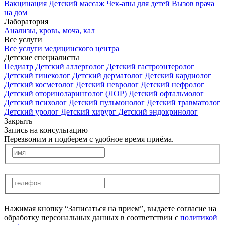
Вакцинация
Детский массаж
Чек-апы для детей
Вызов врача
на дом
Лаборатория
Анализы, кровь, моча, кал
Все услуги
Все услуги медицинского центра
Детские специалисты
Педиатр
Детский аллерголог
Детский гастроэнтеролог
Детский гинеколог
Детский дерматолог
Детский кардиолог
Детский косметолог
Детский невролог
Детский нефролог
Детский оториноларинголог (ЛОР)
Детский офтальмолог
Детский психолог
Детский пульмонолог
Детский травматолог
Детский уролог
Детский хирург
Детский эндокринолог
Закрыть
Запись на консультацию
Перезвоним и подберем с удобное время приёма.
Нажимая кнопку “Записаться на прием”, выдаете согласие на
обработку персональных данных в соответствии с
политикой