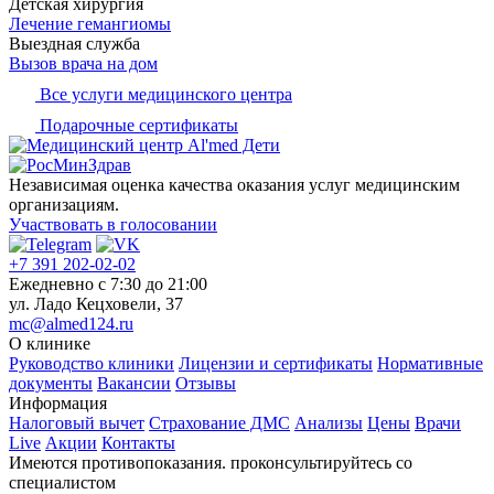
Детская хирургия
Лечение гемангиомы
Выездная служба
Вызов врача на дом
Все услуги медицинского центра
Подарочные сертификаты
Независимая оценка качества оказания услуг медицинским
организациям.
Участвовать в голосовании
+7 391 202-02-02
Ежедневно c 7:30 до 21:00
ул. Ладо Кецховели, 37
mc@almed124.ru
О клинике
Руководство клиники
Лицензии и сертификаты
Нормативные
документы
Вакансии
Отзывы
Информация
Налоговый вычет
Страхование ДМС
Анализы
Цены
Врачи
Live
Акции
Контакты
Имеются противопоказания. проконсультируйтесь со
специалистом