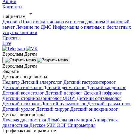
Акции
Контакты
Пациентам
Договор
Подготовка к анализам и исследованием
Налоговый
вычет
Лечение по ДМС
Информация о платных и бесплатных
услугах клиники
Проекты
Live
Взрослым
Детям
Взрослым
Детям
Закрыть
Детские специалисты
Педиатр
Детский аллерголог
Детский гастроэнтеролог
Детский гинеколог
Детский дерматолог
Детский кардиолог
Детский косметолог
Детский невролог
Детский нефролог
Детский оториноларинголог (ЛОР)
Детский офтальмолог
Детский психолог
Детский пульмонолог
Детский травматолог
Детский уролог
Детский хирург
Детский эндокринолог
Детская диагностика
Лучевая диагностика
Люмбальная пункция
Аппаратная
диагностика
Детское УЗИ
ЭЭГ
Спирометрия
Профилактика и развитие