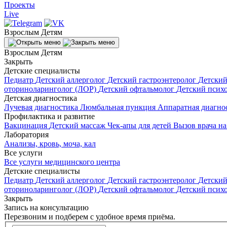
Проекты
Live
Взрослым
Детям
Взрослым
Детям
Закрыть
Детские специалисты
Педиатр
Детский аллерголог
Детский гастроэнтеролог
Детский
оториноларинголог (ЛОР)
Детский офтальмолог
Детский псих
Детская диагностика
Лучевая диагностика
Люмбальная пункция
Аппаратная диагно
Профилактика и развитие
Вакцинация
Детский массаж
Чек-апы для детей
Вызов врача на
Лаборатория
Анализы, кровь, моча, кал
Все услуги
Все услуги медицинского центра
Детские специалисты
Педиатр
Детский аллерголог
Детский гастроэнтеролог
Детский
оториноларинголог (ЛОР)
Детский офтальмолог
Детский псих
Закрыть
Запись на консультацию
Перезвоним и подберем с удобное время приёма.