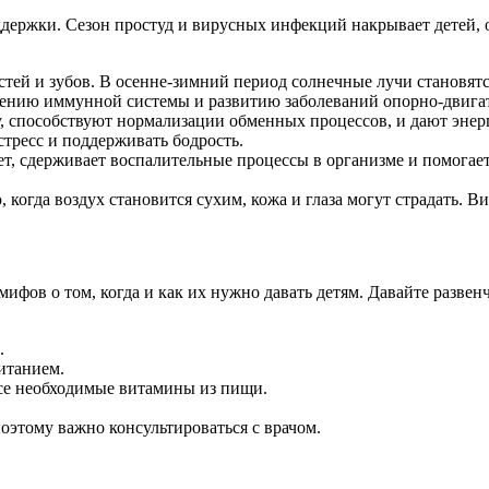
ддержки. Сезон простуд и вирусных инфекций накрывает детей,
ей и зубов. В осенне-зимний период солнечные лучи становятс
блению иммунной системы и развитию заболеваний опорно-двигат
способствуют нормализации обменных процессов, и дают энергию
тресс и поддерживать бодрость.
, сдерживает воспалительные процессы в организме и помогает 
 когда воздух становится сухим, кожа и глаза могут страдать. 
ифов о том, когда и как их нужно давать детям. Давайте развен
.
итанием.
все необходимые витамины из пищи.
этому важно консультироваться с врачом.