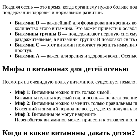
Поздняя осень — это время, когда организму нужно больше по
поддержании здоровья и нормальном развитии.
Витамин D
— важнейший для формирования крепких кост
количество этого витамина. Это может привести к осла
Витамины группы B
— поддерживают нервную систему, 
раздражительные, а витамины группы B помогают снять с
Витамин C
— этот витамин помогает укрепить иммунитет
простуд.
Витамин A
— важен для зрения и здоровья кожи. Осенью,
Мифы о витаминах для детей осенью
Несмотря на очевидную пользу витаминов, существует немало м
Миф 1:
Витамины можно пить только зимой.
Витамины нужны круглый год, и осень — не исключение
Миф 2:
Витамины можно заменить только правильным п
В осенний и зимний период не всегда удается получить 
Миф 3:
Витамины не могут навредить.
Переизбыток витаминов может привести к отравлению, по
Когда и какие витамины давать детям?