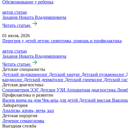
Обезвоживание у ребенка
автор статьи
Захаров Никита Владимировича
Читать статью
01 июля, 2026
Перегрев у детей летом: симптомы, помощь и профилактика
автор статьи
Захаров Никита Владимировича
Читать статью
Детские специалисты
Детский эндокринолог
Детский хирург
Детский пульмонолог
кардиолог
Детский дерматолог
Детский гинеколог
Детский га
Детская диагностика
Спирометрия
ЭЭГ
Детское УЗИ
Аппаратная диагностика
Люмб
Профилактика и развитие
Вызов врача на дом
Чек-апы для детей
Детский массаж
Вакцин
Лаборатория
Анализы, кровь, моча, кал
Детская хирургия
Лечение гемангиомы
Выездная служба