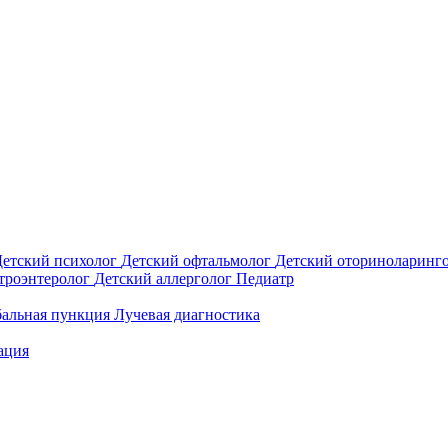
Детский психолог
Детский офтальмолог
Детский оториноларинг
строэнтеролог
Детский аллерголог
Педиатр
альная пункция
Лучевая диагностика
ация