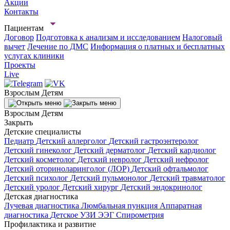
Акции
Контакты
Пациентам
Договор
Подготовка к анализам и исследованием
Налоговый
вычет
Лечение по ДМС
Информация о платных и бесплатных
услугах клиники
Проекты
Live
Взрослым
Детям
Взрослым
Детям
Закрыть
Детские специалисты
Педиатр
Детский аллерголог
Детский гастроэнтеролог
Детский гинеколог
Детский дерматолог
Детский кардиолог
Детский косметолог
Детский невролог
Детский нефролог
Детский оториноларинголог (ЛОР)
Детский офтальмолог
Детский психолог
Детский пульмонолог
Детский травматолог
Детский уролог
Детский хирург
Детский эндокринолог
Детская диагностика
Лучевая диагностика
Люмбальная пункция
Аппаратная
диагностика
Детское УЗИ
ЭЭГ
Спирометрия
Профилактика и развитие