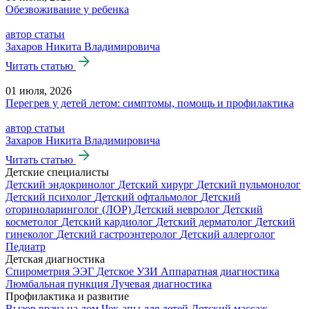
Обезвоживание у ребенка
автор статьи
Захаров Никита Владимировича
Читать статью
01 июля, 2026
Перегрев у детей летом: симптомы, помощь и профилактика
автор статьи
Захаров Никита Владимировича
Читать статью
Детские специалисты
Детский эндокринолог
Детский хирург
Детский пульмонолог
Детский психолог
Детский офтальмолог
Детский
оториноларинголог (ЛОР)
Детский невролог
Детский
косметолог
Детский кардиолог
Детский дерматолог
Детский
гинеколог
Детский гастроэнтеролог
Детский аллерголог
Педиатр
Детская диагностика
Спирометрия
ЭЭГ
Детское УЗИ
Аппаратная диагностика
Люмбальная пункция
Лучевая диагностика
Профилактика и развитие
Вызов врача на дом
Чек-апы для детей
Детский массаж