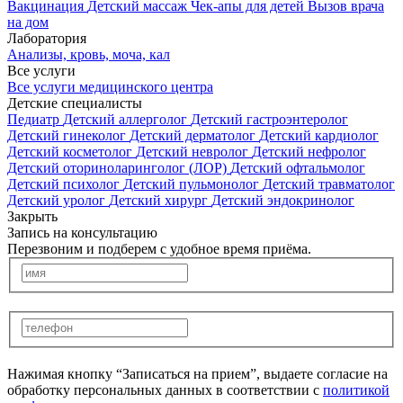
Вакцинация
Детский массаж
Чек-апы для детей
Вызов врача
на дом
Лаборатория
Анализы, кровь, моча, кал
Все услуги
Все услуги медицинского центра
Детские специалисты
Педиатр
Детский аллерголог
Детский гастроэнтеролог
Детский гинеколог
Детский дерматолог
Детский кардиолог
Детский косметолог
Детский невролог
Детский нефролог
Детский оториноларинголог (ЛОР)
Детский офтальмолог
Детский психолог
Детский пульмонолог
Детский травматолог
Детский уролог
Детский хирург
Детский эндокринолог
Закрыть
Запись на консультацию
Перезвоним и подберем с удобное время приёма.
Нажимая кнопку “Записаться на прием”, выдаете согласие на
обработку персональных данных в соответствии с
политикой