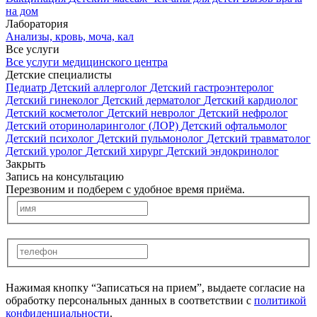
на дом
Лаборатория
Анализы, кровь, моча, кал
Все услуги
Все услуги медицинского центра
Детские специалисты
Педиатр
Детский аллерголог
Детский гастроэнтеролог
Детский гинеколог
Детский дерматолог
Детский кардиолог
Детский косметолог
Детский невролог
Детский нефролог
Детский оториноларинголог (ЛОР)
Детский офтальмолог
Детский психолог
Детский пульмонолог
Детский травматолог
Детский уролог
Детский хирург
Детский эндокринолог
Закрыть
Запись на консультацию
Перезвоним и подберем с удобное время приёма.
Нажимая кнопку “Записаться на прием”, выдаете согласие на
обработку персональных данных в соответствии с
политикой
конфиденциальности
.