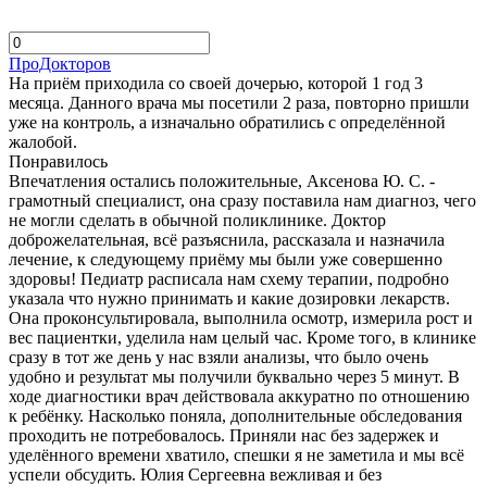
ПроДокторов
На приём приходила со своей дочерью, которой 1 год 3
месяца. Данного врача мы посетили 2 раза, повторно пришли
уже на контроль, а изначально обратились с определённой
жалобой.
Понравилось
Впечатления остались положительные, Аксенова Ю. С. -
грамотный специалист, она сразу поставила нам диагноз, чего
не могли сделать в обычной поликлинике. Доктор
доброжелательная, всё разъяснила, рассказала и назначила
лечение, к следующему приёму мы были уже совершенно
здоровы! Педиатр расписала нам схему терапии, подробно
указала что нужно принимать и какие дозировки лекарств.
Она проконсультировала, выполнила осмотр, измерила рост и
вес пациентки, уделила нам целый час. Кроме того, в клинике
сразу в тот же день у нас взяли анализы, что было очень
удобно и результат мы получили буквально через 5 минут. В
ходе диагностики врач действовала аккуратно по отношению
к ребёнку. Насколько поняла, дополнительные обследования
проходить не потребовалось. Приняли нас без задержек и
уделённого времени хватило, спешки я не заметила и мы всё
успели обсудить. Юлия Сергеевна вежливая и без