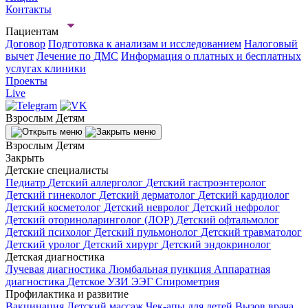
Контакты
Пациентам
Договор
Подготовка к анализам и исследованием
Налоговый
вычет
Лечение по ДМС
Информация о платных и бесплатных
услугах клиники
Проекты
Live
Взрослым
Детям
Взрослым
Детям
Закрыть
Детские специалисты
Педиатр
Детский аллерголог
Детский гастроэнтеролог
Детский гинеколог
Детский дерматолог
Детский кардиолог
Детский косметолог
Детский невролог
Детский нефролог
Детский оториноларинголог (ЛОР)
Детский офтальмолог
Детский психолог
Детский пульмонолог
Детский травматолог
Детский уролог
Детский хирург
Детский эндокринолог
Детская диагностика
Лучевая диагностика
Люмбальная пункция
Аппаратная
диагностика
Детское УЗИ
ЭЭГ
Спирометрия
Профилактика и развитие
Вакцинация
Детский массаж
Чек-апы для детей
Вызов врача