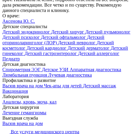
дала рекомендации. Все четко и по существу. Рекомендую
данного специалиста и клинику.
О враче:
Аксенова Ю. С.
Детские специалисты
Детский эндокринолог
Детский хирург
Детский пульмонолог
Детский психолог
Детский офтальмолог
Детский
оториноларинголог (ЛОР)
Детский невролог
Детский
косметолог
Детский кардиолог
Детский дерматолог
Детский
гинеколог
Детский гастроэнтеролог
Детский аллерголог
Педиатр
Детская диагностика
Спирометрия
ЭЭГ
Детское УЗИ
Аппаратная диагностика
Люмбальная пункция
Лучевая диагностика
Профилактика и развитие
Вызов врача на дом
Чек-апы для детей
Детский массаж
Вакцинация
Лаборатория
Анализы, кровь, моча, кал
Детская хирургия
Лечение гемангиомы
Выездная служба
Вызов врача на дом
Все услуги медицинского центра