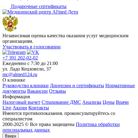
Подарочные сертификаты
Независимая оценка качества оказания услуг медицинским
организациям.
Участвовать в голосовании
+7 391 202-02-02
Ежедневно c 7:30 до 21:00
ул. Ладо Кецховели, 37
mc@almed124.ru
О клинике
Руководство клиники
Лицензии и сертификаты
Нормативные
документы
Вакансии
Отзывы
Информация
Налоговый вычет
Страхование ДМС
Анализы
Цены
Врачи
Live
Акции
Контакты
Имеются противопоказания. проконсультируйтесь со
специалистом
2000-2025 © Все права защищены
Политика обработки
персональных данных
Вверх